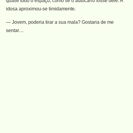
quase todo o espaço, como se o autocarro fosse dele. A
idosa aproximou-se timidamente.
— Jovem, poderia tirar a sua mala? Gostaria de me
sentar…