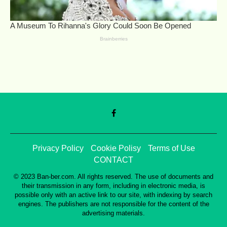
Privacy Policy
Cookie Polisy
Terms of Use
CONTACT
© 2023 Ban-ber.com. All rights reserved. The use of documents and
their transmission in any form, including in electronic media, is
possible only with an active link to our site, with indexing by search
engines. The publishers are not responsible for the content of the
advertising materials.