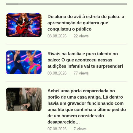
Do aluno do avô à estrela do palco: a
apresentação de guitarra que
conquistou o público
08.08.2026
22 views
Rivais na família e puro talento no
palco: O que aconteceu nessas
audições infantis vai te surpreender!
08.08.2026
77 views
Achei uma porta emparedada no
porão de uma casa antiga. Lá dentro
havia um gravador funcionando com
uma fita que continha o último pedido
de um homem considerado
desaparecido…
07.08.2026
7 views