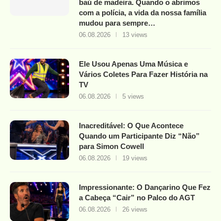
baú de madeira. Quando o abrimos
com a polícia, a vida da nossa família
mudou para sempre…
06.08.2026
13 views
Ele Usou Apenas Uma Música e
Vários Coletes Para Fazer História na
TV
06.08.2026
5 views
Inacreditável: O Que Acontece
Quando um Participante Diz “Não”
para Simon Cowell
06.08.2026
19 views
Impressionante: O Dançarino Que Fez
a Cabeça “Cair” no Palco do AGT
06.08.2026
26 views