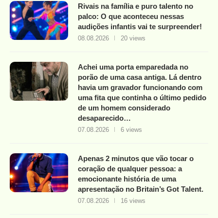
Rivais na família e puro talento no
palco: O que aconteceu nessas
audições infantis vai te surpreender!
08.08.2026
20 views
Achei uma porta emparedada no
porão de uma casa antiga. Lá dentro
havia um gravador funcionando com
uma fita que continha o último pedido
de um homem considerado
desaparecido…
07.08.2026
6 views
Apenas 2 minutos que vão tocar o
coração de qualquer pessoa: a
emocionante história de uma
apresentação no Britain’s Got Talent.
07.08.2026
16 views