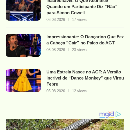
Inacreditável: O Que Acontece
Quando um Participante Diz “Não”
para Simon Cowell
06.08.2026
17 views
Impressionante: O Dançarino Que Fez
a Cabeça “Cair” no Palco do AGT
06.08.2026
23 views
Uma Estrela Nasce no AGT: A Versão
Incrível de “Dance Monkey” que Virou
Febre
05.08.2026
12 views