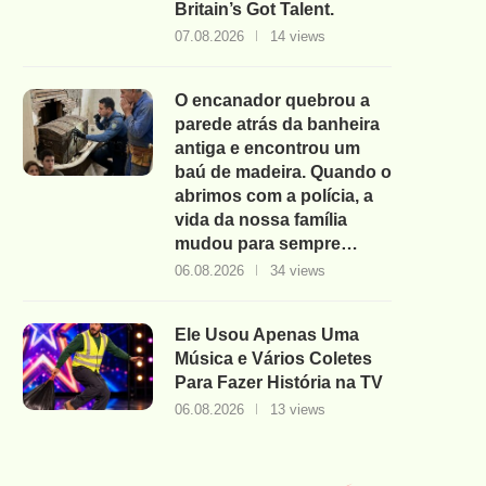
Britain’s Got Talent.
07.08.2026
14 views
O encanador quebrou a
parede atrás da banheira
antiga e encontrou um
baú de madeira. Quando o
abrimos com a polícia, a
vida da nossa família
mudou para sempre…
06.08.2026
34 views
Ele Usou Apenas Uma
Música e Vários Coletes
Para Fazer História na TV
06.08.2026
13 views