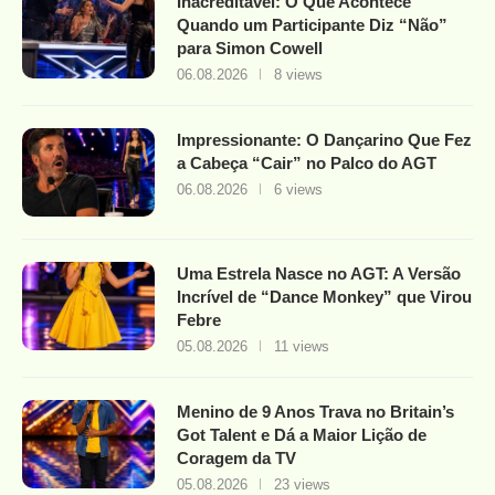
Inacreditável: O Que Acontece
Quando um Participante Diz “Não”
para Simon Cowell
06.08.2026
8 views
Impressionante: O Dançarino Que Fez
a Cabeça “Cair” no Palco do AGT
06.08.2026
6 views
Uma Estrela Nasce no AGT: A Versão
Incrível de “Dance Monkey” que Virou
Febre
05.08.2026
11 views
Menino de 9 Anos Trava no Britain’s
Got Talent e Dá a Maior Lição de
Coragem da TV
05.08.2026
23 views