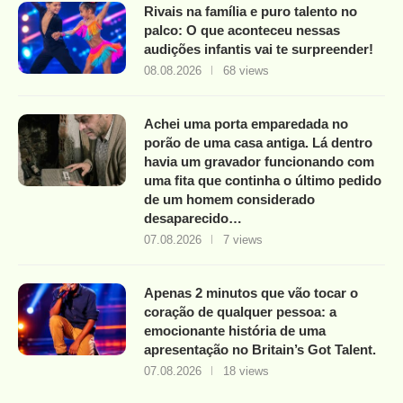
Rivais na família e puro talento no
palco: O que aconteceu nessas
audições infantis vai te surpreender!
08.08.2026
68 views
Achei uma porta emparedada no
porão de uma casa antiga. Lá dentro
havia um gravador funcionando com
uma fita que continha o último pedido
de um homem considerado
desaparecido…
07.08.2026
7 views
Apenas 2 minutos que vão tocar o
coração de qualquer pessoa: a
emocionante história de uma
apresentação no Britain’s Got Talent.
07.08.2026
18 views