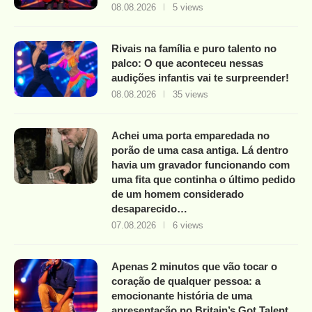
08.08.2026
5 views
Rivais na família e puro talento no
palco: O que aconteceu nessas
audições infantis vai te surpreender!
08.08.2026
35 views
Achei uma porta emparedada no
porão de uma casa antiga. Lá dentro
havia um gravador funcionando com
uma fita que continha o último pedido
de um homem considerado
desaparecido…
07.08.2026
6 views
Apenas 2 minutos que vão tocar o
coração de qualquer pessoa: a
emocionante história de uma
apresentação no Britain’s Got Talent.