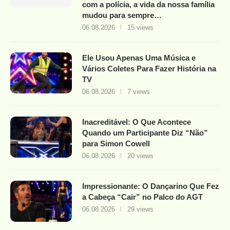
com a polícia, a vida da nossa família
mudou para sempre…
06.08.2026
15 views
Ele Usou Apenas Uma Música e
Vários Coletes Para Fazer História na
TV
06.08.2026
7 views
Inacreditável: O Que Acontece
Quando um Participante Diz “Não”
para Simon Cowell
06.08.2026
20 views
Impressionante: O Dançarino Que Fez
a Cabeça “Cair” no Palco do AGT
06.08.2026
29 views