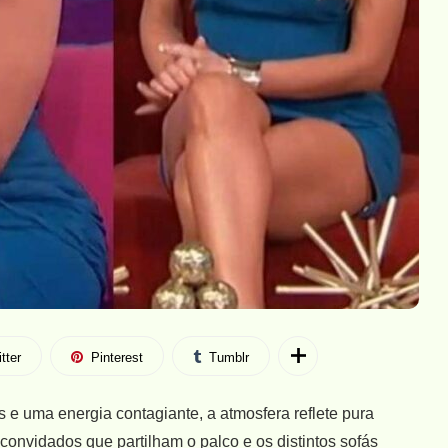
tter
Pinterest
Tumblr
s e uma energia contagiante, a atmosfera reflete pura
convidados que partilham o palco e os distintos sofás