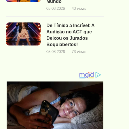
Mundo
05.08.2026
43 views
De Tímida a Incrível: A
Audição no AGT que
Deixou os Jurados
Boquiabertos!
05.08.2026
73 views