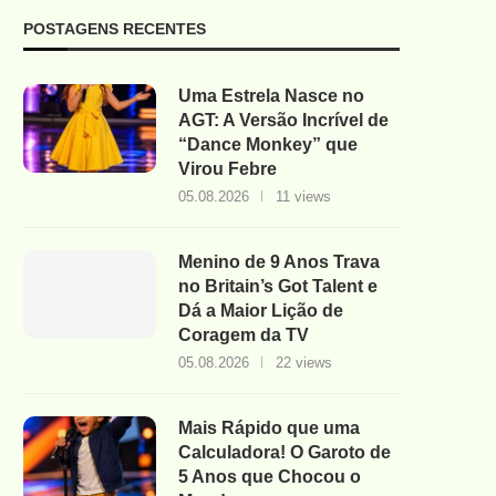
POSTAGENS RECENTES
Uma Estrela Nasce no
AGT: A Versão Incrível de
“Dance Monkey” que
Virou Febre
05.08.2026
11 views
Menino de 9 Anos Trava
no Britain’s Got Talent e
Dá a Maior Lição de
Coragem da TV
05.08.2026
22 views
Mais Rápido que uma
Calculadora! O Garoto de
5 Anos que Chocou o