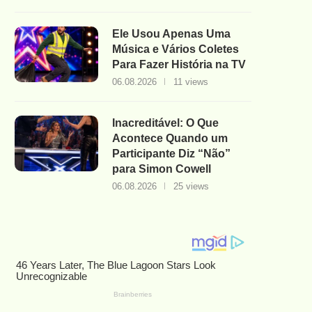
Ele Usou Apenas Uma
Música e Vários Coletes
Para Fazer História na TV
06.08.2026
11 views
Inacreditável: O Que
Acontece Quando um
Participante Diz “Não”
para Simon Cowell
06.08.2026
25 views