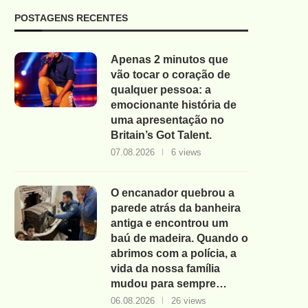
POSTAGENS RECENTES
Apenas 2 minutos que
vão tocar o coração de
qualquer pessoa: a
emocionante história de
uma apresentação no
Britain’s Got Talent.
07.08.2026
6 views
O encanador quebrou a
parede atrás da banheira
antiga e encontrou um
baú de madeira. Quando o
abrimos com a polícia, a
vida da nossa família
mudou para sempre…
06.08.2026
26 views