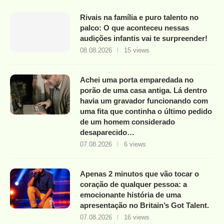
Rivais na família e puro talento no
palco: O que aconteceu nessas
audições infantis vai te surpreender!
08.08.2026
15 views
Achei uma porta emparedada no
porão de uma casa antiga. Lá dentro
havia um gravador funcionando com
uma fita que continha o último pedido
de um homem considerado
desaparecido…
07.08.2026
6 views
Apenas 2 minutos que vão tocar o
coração de qualquer pessoa: a
emocionante história de uma
apresentação no Britain’s Got Talent.
07.08.2026
16 views