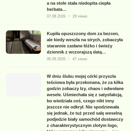
a na stole stała niedopita ciepła
herbata…
07.08.2026
28 views
Kupiła opuszczony dom za bezcen,
ale kiedy weszła na strych, zobaczyła
starannie zasłane łóżko i świeży
dziennik z wczorajszą datą…
06.08.2026
47 views
W dniu ślubu mojej córki przyszła
teściowa była przekonana, że za kilka
godzin zobaczy łzy, chaos i odwołane
wesele. Uśmiechała się z satysfakcją,
bo wiedziała coś, czego nikt inny
jeszcze nie odkrył. Nie spodziewała
się jednak, że tuż przed salę weselną
podjedzie biały samochód dostawczy
z charakterystycznym złotym logo,