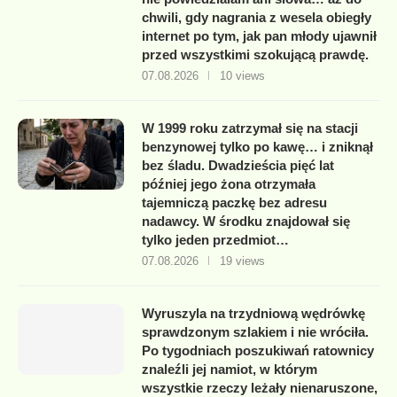
chwili, gdy nagrania z wesela obiegły
internet po tym, jak pan młody ujawnił
przed wszystkimi szokującą prawdę.
07.08.2026
10 views
W 1999 roku zatrzymał się na stacji
benzynowej tylko po kawę… i zniknął
bez śladu. Dwadzieścia pięć lat
później jego żona otrzymała
tajemniczą paczkę bez adresu
nadawcy. W środku znajdował się
tylko jeden przedmiot…
07.08.2026
19 views
Wyruszyla na trzydniową wędrówkę
sprawdzonym szlakiem i nie wróciła.
Po tygodniach poszukiwań ratownicy
znaleźli jej namiot, w którym
wszystkie rzeczy leżały nienaruszone,