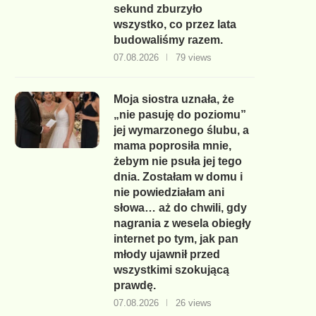
sekund zburzyło
wszystko, co przez lata
budowaliśmy razem.
07.08.2026
79 views
Moja siostra uznała, że
„nie pasuję do poziomu”
jej wymarzonego ślubu, a
mama poprosiła mnie,
żebym nie psuła jej tego
dnia. Zostałam w domu i
nie powiedziałam ani
słowa… aż do chwili, gdy
nagrania z wesela obiegły
internet po tym, jak pan
młody ujawnił przed
wszystkimi szokującą
prawdę.
07.08.2026
26 views