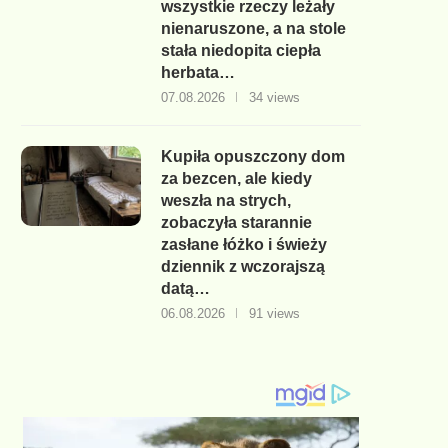
wszystkie rzeczy leżały
nienaruszone, a na stole
stała niedopita ciepła
herbata…
07.08.2026
34 views
Kupiła opuszczony dom
za bezcen, ale kiedy
weszła na strych,
zobaczyła starannie
zasłane łóżko i świeży
dziennik z wczorajszą
datą…
06.08.2026
91 views