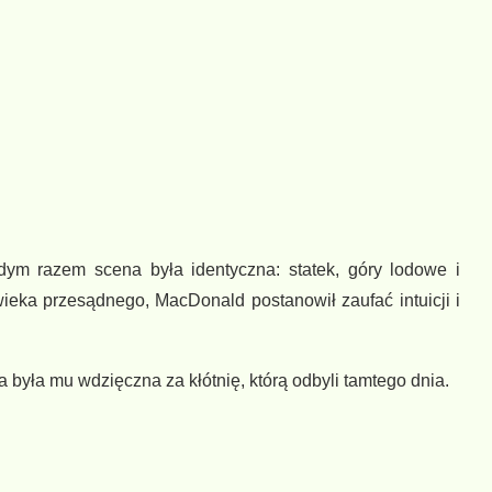
dym razem scena była identyczna: statek, góry lodowe i
wieka przesądnego, MacDonald postanowił zaufać intuicji i
 była mu wdzięczna za kłótnię, którą odbyli tamtego dnia.