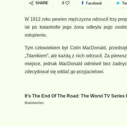
SHARE
0
Facebook
Twi
W 1912 roku pewien mężczyzna odrzucił trzy propo
lat po katastrofie jego żona odkryła jego osob
osłupienie.
Tym człowiekiem był Colin MacDonald, przedsiębi
„Titanikiem”, ale każdą z nich odrzucił. Za pier
miejsce, jednak MacDonald odmówił bez żadnych 
zdecydował się oddać go przyjacielowi.