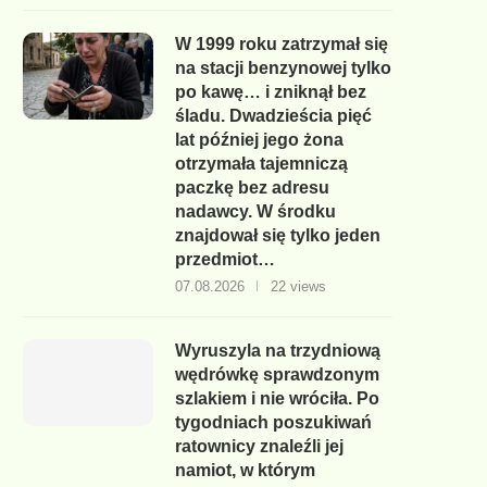
W 1999 roku zatrzymał się
na stacji benzynowej tylko
po kawę… i zniknął bez
śladu. Dwadzieścia pięć
lat później jego żona
otrzymała tajemniczą
paczkę bez adresu
nadawcy. W środku
znajdował się tylko jeden
przedmiot…
07.08.2026
22 views
Wyruszyla na trzydniową
wędrówkę sprawdzonym
szlakiem i nie wróciła. Po
tygodniach poszukiwań
ratownicy znaleźli jej
namiot, w którym