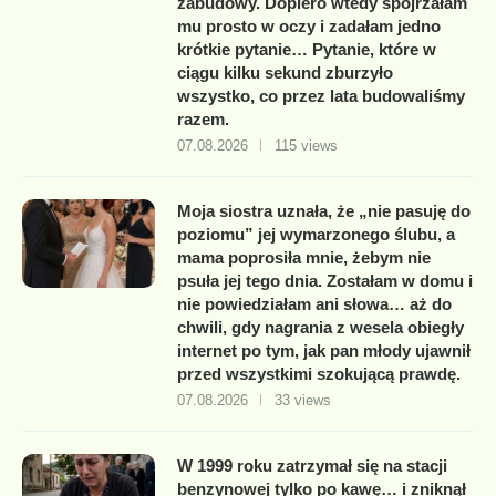
zabudowy. Dopiero wtedy spojrzałam
mu prosto w oczy i zadałam jedno
krótkie pytanie… Pytanie, które w
ciągu kilku sekund zburzyło
wszystko, co przez lata budowaliśmy
razem.
07.08.2026
115 views
Moja siostra uznała, że „nie pasuję do
poziomu” jej wymarzonego ślubu, a
mama poprosiła mnie, żebym nie
psuła jej tego dnia. Zostałam w domu i
nie powiedziałam ani słowa… aż do
chwili, gdy nagrania z wesela obiegły
internet po tym, jak pan młody ujawnił
przed wszystkimi szokującą prawdę.
07.08.2026
33 views
W 1999 roku zatrzymał się na stacji
benzynowej tylko po kawę… i zniknął