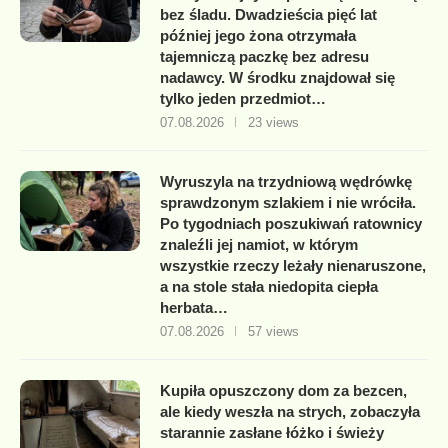
bez śladu. Dwadzieścia pięć lat
później jego żona otrzymała
tajemniczą paczkę bez adresu
nadawcy. W środku znajdował się
tylko jeden przedmiot…
07.08.2026
23 views
Wyruszyla na trzydniową wędrówkę
sprawdzonym szlakiem i nie wróciła.
Po tygodniach poszukiwań ratownicy
znaleźli jej namiot, w którym
wszystkie rzeczy leżały nienaruszone,
a na stole stała niedopita ciepła
herbata…
07.08.2026
57 views
Kupiła opuszczony dom za bezcen,
ale kiedy weszła na strych, zobaczyła
starannie zasłane łóżko i świeży