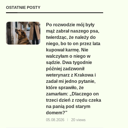
OSTATNIE POSTY
Po rozwodzie mój były
mąż zabrał naszego psa,
twierdząc, że należy do
niego, bo to on przez lata
kupował karmę. Nie
walczyłam o niego w
sądzie. Dwa tygodnie
później zadzwonił
weterynarz z Krakowa i
zadał mi jedno pytanie,
które sprawiło, że
zamarłam: „Dlaczego on
trzeci dzień z rzędu czeka
na panią pod starym
domem?”
05.08.2026
20 views