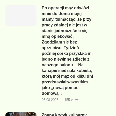
Po operacji mąż odwiózł
mnie do domu mojej
mamy, tłumacząc, że przy
pracy zdalnej nie jest w
stanie jednocześnie się
mną opiekować.
Zgodziłam się bez
sprzeciwu. Tydzień
później córka przysłała mi
jedno niewinne zdjęcie z
naszego salonu… Na
kanapie siedziała kobieta,
którą mój mąż od kilku dni
przedstawiał wszystkim
jako „nową pomoc
domową”.
05.08.2026
155 views
Znany krytyk kulinarny