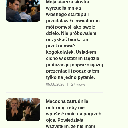
Moja starsza siostra
wyrzuciła mnie z
własnego startupu i
przedstawiła inwestorom
mój pomysł jako swoje
dzieło. Nie próbowałem
odzyskać biurka ani
przekonywać
kogokolwiek. Usiadłem
cicho w ostatnim rzędzie
podczas jej najważniejszej
prezentacji i poczekałem
tylko na jedno pytanie.
05.08.2026
27 views
Macocha zatrudniła
ochronę, żeby nie
wpuścić mnie na pogrzeb
ojca. Powiedziała
wszystkim, że nie mam