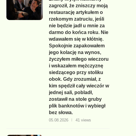
zagroził, że zniszczy moją
restaurację artykułem o
rzekomym zatruciu, jeśli
nie będzie jadł u mnie za
darmo do końca roku. Nie
wdawałem się w kłótnię.
Spokojnie zapakowałem
jego kolację na wynos,
życzyłem miłego wieczoru
i wskazałem mężczyznę
siedzącego przy stoliku
obok. Gdy zrozumiał, z
kim spędził cały wieczór w
jednej sali, pobladł,
zostawił na stole gruby
plik banknotów i wybiegł
bez słowa.
05.08.2026
41 views