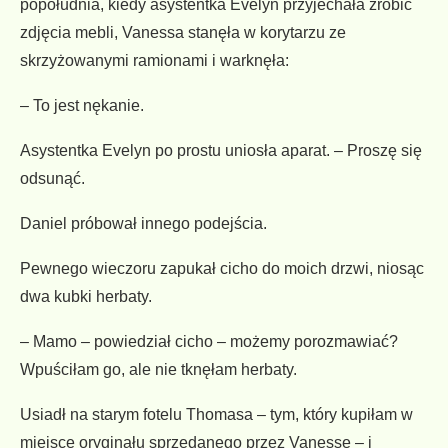
popołudnia, kiedy asystentka Evelyn przyjechała zrobić
zdjęcia mebli, Vanessa stanęła w korytarzu ze
skrzyżowanymi ramionami i warknęła:
– To jest nękanie.
Asystentka Evelyn po prostu uniosła aparat. – Proszę się
odsunąć.
Daniel próbował innego podejścia.
Pewnego wieczoru zapukał cicho do moich drzwi, niosąc
dwa kubki herbaty.
– Mamo – powiedział cicho – możemy porozmawiać?
Wpuściłam go, ale nie tknęłam herbaty.
Usiadł na starym fotelu Thomasa – tym, który kupiłam w
miejsce oryginału sprzedanego przez Vanessę – i