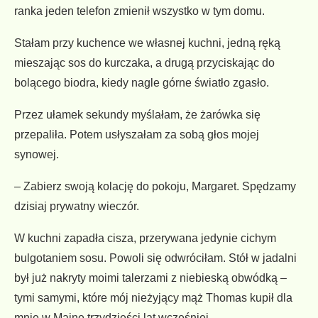
ranka jeden telefon zmienił wszystko w tym domu.
Stałam przy kuchence we własnej kuchni, jedną ręką
mieszając sos do kurczaka, a drugą przyciskając do
bolącego biodra, kiedy nagle górne światło zgasło.
Przez ułamek sekundy myślałam, że żarówka się
przepaliła. Potem usłyszałam za sobą głos mojej
synowej.
– Zabierz swoją kolację do pokoju, Margaret. Spędzamy
dzisiaj prywatny wieczór.
W kuchni zapadła cisza, przerywana jedynie cichym
bulgotaniem sosu. Powoli się odwróciłam. Stół w jadalni
był już nakryty moimi talerzami z niebieską obwódką –
tymi samymi, które mój nieżyjący mąż Thomas kupił dla
mnie w Maine trzydzieści lat wcześniej.