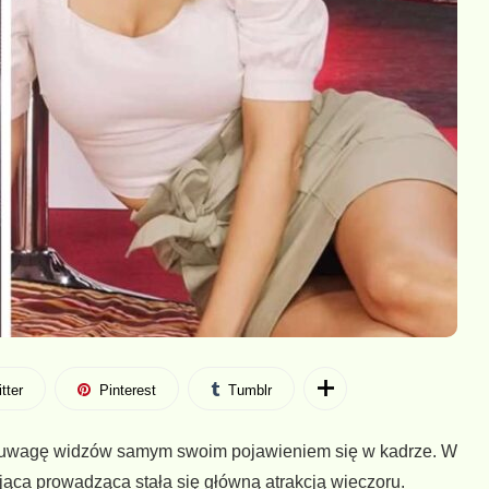
tter
Pinterest
Tumblr
ąć uwagę widzów samym swoim pojawieniem się w kadrze. W
jąca prowadząca stała się główną atrakcją wieczoru.