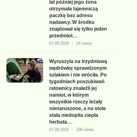
lat później jego żona
otrzymała tajemniczą
paczkę bez adresu
nadawcy. W środku
znajdował się tylko jeden
przedmiot…
07.08.2026
24 views
Wyruszyla na trzydniową
wędrówkę sprawdzonym
szlakiem i nie wróciła. Po
tygodniach poszukiwań
ratownicy znaleźli jej
namiot, w którym
wszystkie rzeczy leżały
nienaruszone, a na stole
stała niedopita ciepła
herbata…
07.08.2026
336 views