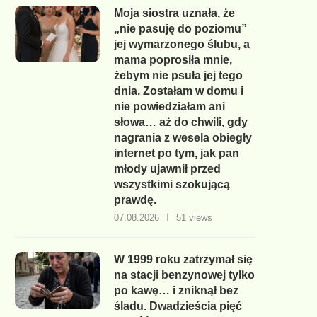
Moja siostra uznała, że
„nie pasuję do poziomu”
jej wymarzonego ślubu, a
mama poprosiła mnie,
żebym nie psuła jej tego
dnia. Zostałam w domu i
nie powiedziałam ani
słowa… aż do chwili, gdy
nagrania z wesela obiegły
internet po tym, jak pan
młody ujawnił przed
wszystkimi szokującą
prawdę.
07.08.2026
51 views
W 1999 roku zatrzymał się
na stacji benzynowej tylko
po kawę… i zniknął bez
śladu. Dwadzieścia pięć