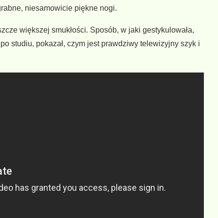
grabne, niesamowicie piękne nogi.
eszcze większej smukłości. Sposób, w jaki gestykulowała,
po studiu, pokazał, czym jest prawdziwy telewizyjny szyk i