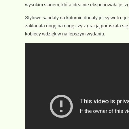
wysokim stanem, która idealnie eksponowała jej z
Stylowe sandały na koturnie dodały jej sylwetce j
zakładała nogę na nogę czy z gracją poruszała się 
kobiecy wdzięk w najlepszym wydaniu.