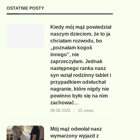
OSTATNIE POSTY
Kiedy mój mąż powiedział
naszym dzieciom, że to ja
chciałam rozwodu, bo
„poznałam kogoś
innego”, nie
zaprzeczyłam. Jednak
następnego ranka nasz
syn wziął rodzinny tablet i
przypadkiem odsłuchał
nagranie, które nigdy nie
powinno było się na nim
zachować…
08.08.2026
15 views
Mój mąż odwołał nasz
wymarzony wyjazd z