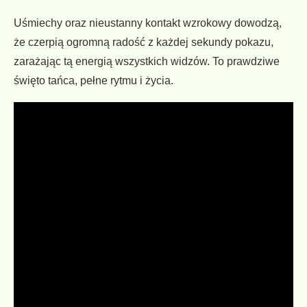
Uśmiechy oraz nieustanny kontakt wzrokowy dowodzą,
że czerpią ogromną radość z każdej sekundy pokazu,
zarażając tą energią wszystkich widzów. To prawdziwe
święto tańca, pełne rytmu i życia.