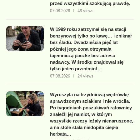
przed wszystkimi szokującą prawdę.
07.08.2026
46 views
W 1999 roku zatrzymał się na stacji
benzynowej tylko po kawę… i zniknął
bez śladu. Dwadzieścia pięć lat
później jego żona otrzymała
tajemniczą paczkę bez adresu
nadawcy. W środku znajdował się
tylko jeden przedmiot…
07.08.2026
24 views
Wyruszyla na trzydniową wędrówkę
sprawdzonym szlakiem i nie wróciła.
Po tygodniach poszukiwań ratownicy
znaleźli jej namiot, w którym
wszystkie rzeczy leżały nienaruszone,
a na stole stała niedopita ciepła
herbata…