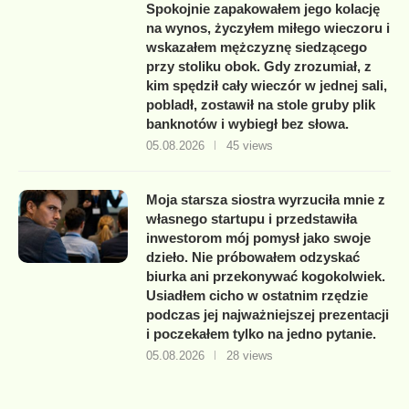
Spokojnie zapakowałem jego kolację
na wynos, życzyłem miłego wieczoru i
wskazałem mężczyznę siedzącego
przy stoliku obok. Gdy zrozumiał, z
kim spędził cały wieczór w jednej sali,
pobladł, zostawił na stole gruby plik
banknotów i wybiegł bez słowa.
05.08.2026
45 views
Moja starsza siostra wyrzuciła mnie z
własnego startupu i przedstawiła
inwestorom mój pomysł jako swoje
dzieło. Nie próbowałem odzyskać
biurka ani przekonywać kogokolwiek.
Usiadłem cicho w ostatnim rzędzie
podczas jej najważniejszej prezentacji
i poczekałem tylko na jedno pytanie.
05.08.2026
28 views