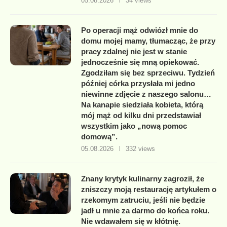
05.08.2026
34 views
Po operacji mąż odwiózł mnie do
domu mojej mamy, tłumacząc, że przy
pracy zdalnej nie jest w stanie
jednocześnie się mną opiekować.
Zgodziłam się bez sprzeciwu. Tydzień
później córka przysłała mi jedno
niewinne zdjęcie z naszego salonu…
Na kanapie siedziała kobieta, którą
mój mąż od kilku dni przedstawiał
wszystkim jako „nową pomoc
domową”.
05.08.2026
332 views
Znany krytyk kulinarny zagroził, że
zniszczy moją restaurację artykułem o
rzekomym zatruciu, jeśli nie będzie
jadł u mnie za darmo do końca roku.
Nie wdawałem się w kłótnię.