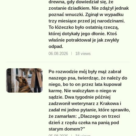
drewna, gdy dowiedział się, że
zostanie dziadkiem. Nie zdążył jednak
poznać wnuczki. Zginął w wypadku
trzy miesiące przed jej narodzinami.
To łóżeczko było ostatnią rzeczą,
której dotykały jego dłonie. Ktoś
właśnie potraktował je jak zwykły
odpad.
06.08.2026
18 views
Po rozwodzie mój były mąż zabrał
naszego psa, twierdząc, że należy do
niego, bo to on przez lata kupował
karmę. Nie walczyłam o niego w
sądzie. Dwa tygodnie później
zadzwonił weterynarz z Krakowa i
zadał mi jedno pytanie, które sprawiło,
że zamarłam: „Dlaczego on trzeci
dzień z rzędu czeka na panią pod
starym domem?”